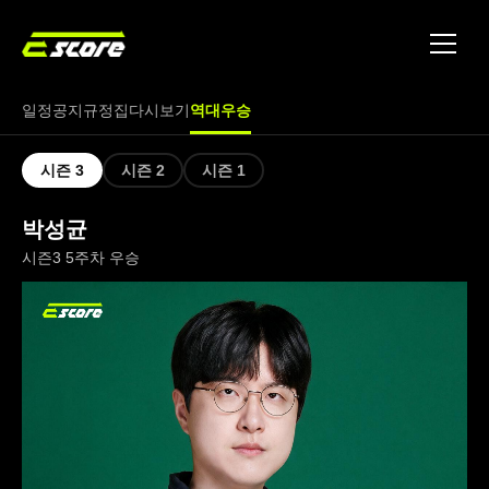
토너먼트
파트너
일정
공지
규정집
다시보기
역대우승
문의
시즌 3
시즌 2
시즌 1
박성균
시즌3 5주차 우승