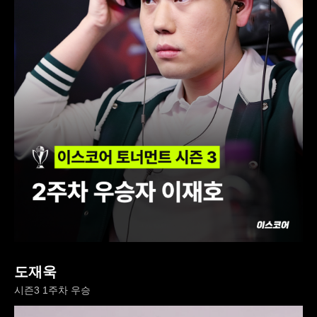
도재욱
시즌3 1주차 우승