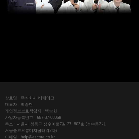
상호명 : 주식회사 비케이고
대표자 : 백승헌
개인정보보호책임자 : 백승헌
사업자등록번호 : 697-87-03059
주소 : 서울시 성동구 성수이로7길 27, 803호 (성수동2가,
서울숲코오롱디지털타워2차)
이메일 :
help@escore.co.kr