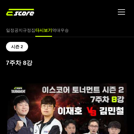
토너먼트
파트너
일정
공지
규정집
다시보기
역대우승
문의
시즌 2
7주차 8강