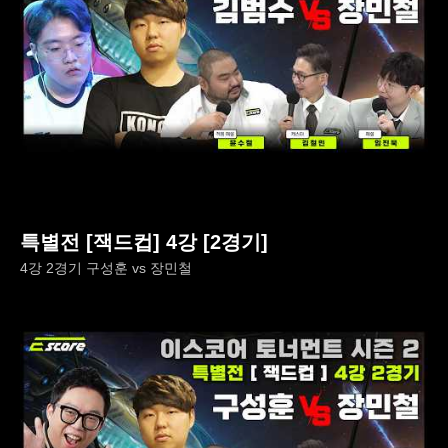
특별전 [잭드컵] 4강 [2경기]
4강 2경기 구성훈 vs 장민철