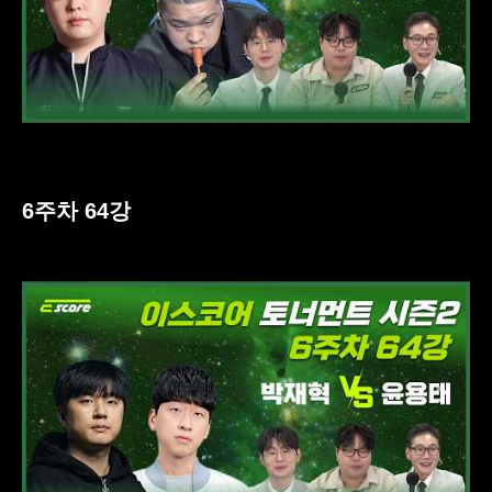
6주차 64강