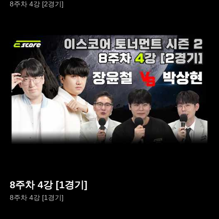
8주차 4강 [2경기]
8주차 4강 [1경기]
8주차 4강 [1경기]