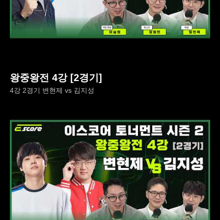
왕중왕전 4강 [2경기]
4강 2경기 변현제 vs 김지성