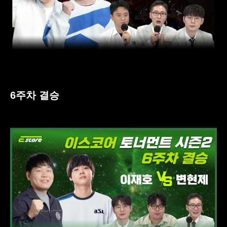
6주차 결승