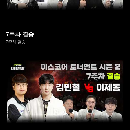
7주차 결승
7주차 결승