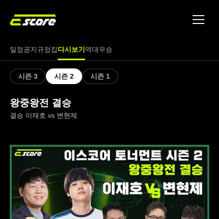
토너먼트
파트너
일정
공지
규정집
다시보기
역대우승
문의
시즌 3
시즌 2
시즌 1
왕중왕전 결승
결승 이재호 vs 변현제