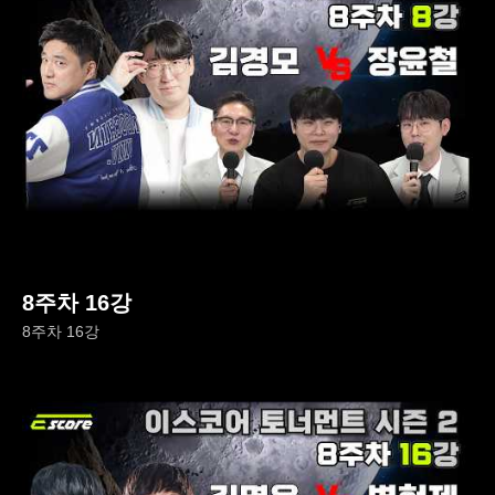
8주차 16강
8주차 16강