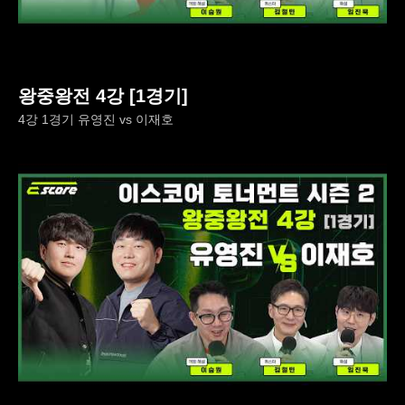
왕중왕전 4강 [1경기]
4강 1경기 유영진 vs 이재호