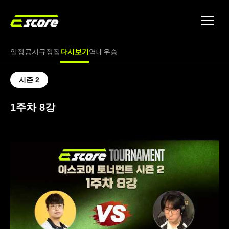
토너먼트
파트너
일정
공지
규정집
다시보기
역대우승
문의
시즌 2
1주차 8강