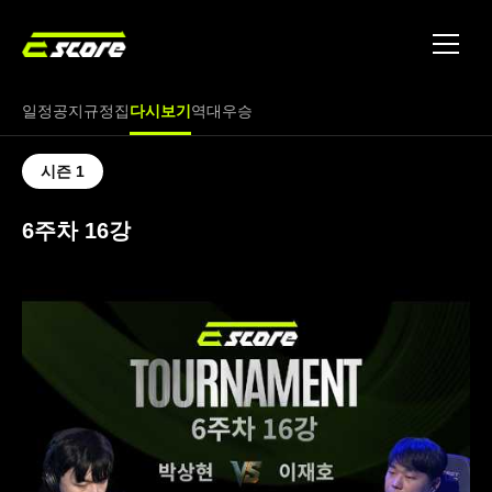
토너먼트
파트너
일정
공지
규정집
다시보기
역대우승
문의
시즌 1
6주차 16강