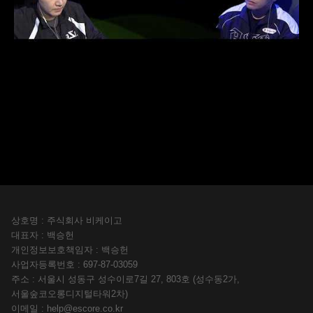
상호명 : 주식회사 비케이고
대표자 : 백승헌
개인정보보호책임자 : 백승헌
사업자등록번호 : 697-87-03059
주소 : 서울시 성동구 성수이로7길 27, 803호 (성수동2가,
서울숲코오롱디지털타워2차)
이메일 :
help@escore.co.kr