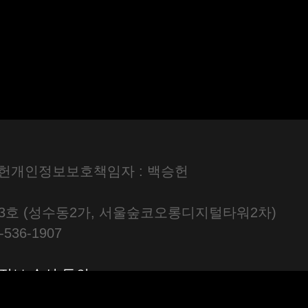
승헌
개인정보보호책임자 : 백승헌
803호 (성수동2가, 서울숲코오롱디지털타워2차)
536-1907
정보 수신 동의