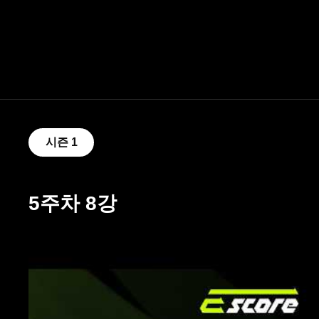
시즌 1
5주차 8강