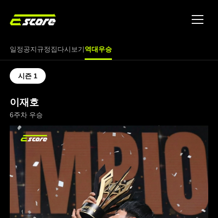
토너먼트
파트너
일정
공지
규정집
다시보기
역대우승
문의
시즌 1
이재호
6주차 우승